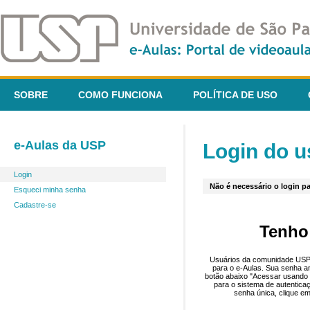
SOBRE
COMO FUNCIONA
POLÍTICA DE USO
e-Aulas da USP
Login do u
Login
Não é necessário o login pa
Esqueci minha senha
Cadastre-se
Tenho
Usuários da comunidade USP 
para o e-Aulas. Sua senha an
botão abaixo "Acessar usando 
para o sistema de autentica
senha única, clique em