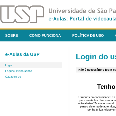
SOBRE
COMO FUNCIONA
POLÍTICA DE USO
e-Aulas da USP
Login do u
Login
Não é necessário o login pa
Esqueci minha senha
Cadastre-se
Tenho
Usuários da comunidade USP 
para o e-Aulas. Sua senha an
botão abaixo "Acessar usando 
para o sistema de autentica
senha única, clique em