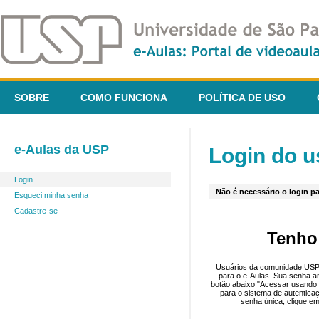
SOBRE
COMO FUNCIONA
POLÍTICA DE USO
e-Aulas da USP
Login do u
Login
Não é necessário o login pa
Esqueci minha senha
Cadastre-se
Tenho
Usuários da comunidade USP 
para o e-Aulas. Sua senha an
botão abaixo "Acessar usando 
para o sistema de autentica
senha única, clique em