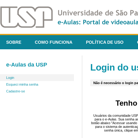
SOBRE
COMO FUNCIONA
POLÍTICA DE USO
e-Aulas da USP
Login do u
Login
Não é necessário o login pa
Esqueci minha senha
Cadastre-se
Tenho
Usuários da comunidade USP 
para o e-Aulas. Sua senha an
botão abaixo "Acessar usando 
para o sistema de autentica
senha única, clique em