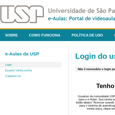
SOBRE
COMO FUNCIONA
POLÍTICA DE USO
e-Aulas da USP
Login do u
Login
Não é necessário o login pa
Esqueci minha senha
Cadastre-se
Tenho
Usuários da comunidade USP 
para o e-Aulas. Sua senha an
botão abaixo "Acessar usando 
para o sistema de autentica
senha única, clique em