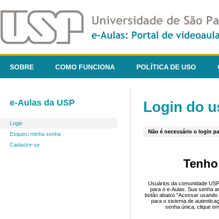
SOBRE
COMO FUNCIONA
POLÍTICA DE USO
e-Aulas da USP
Login do u
Login
Não é necessário o login pa
Esqueci minha senha
Cadastre-se
Tenho
Usuários da comunidade USP 
para o e-Aulas. Sua senha an
botão abaixo "Acessar usando 
para o sistema de autentica
senha única, clique em