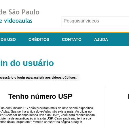
 DE USO
CRÉDITOS
CONTATO
AJUDA
in do usuário
cessário o login para assistir aos vídeos públicos.
Tenho número USP
 da comunidade USP não precisam mais de uma senha específica
e-Aulas. Sua senha antiga do e-Aulas não existe mais. Ao clicar no
ixo "Acessar usando senha única da USP", você será redirecionado
sistema de autenticação única da USP. Caso ainda não tenha sua
enha única, clique em "Primeiro acesso" na página a seguir.