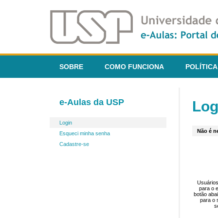
SOBRE
COMO FUNCIONA
POLÍTICA
e-Aulas da USP
Log
Login
Não é ne
Esqueci minha senha
Cadastre-se
Usuários
para o 
botão aba
para o 
s