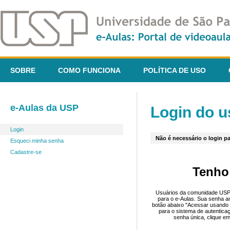
SOBRE
COMO FUNCIONA
POLÍTICA DE USO
e-Aulas da USP
Login do u
Login
Não é necessário o login pa
Esqueci minha senha
Cadastre-se
Tenho
Usuários da comunidade USP 
para o e-Aulas. Sua senha an
botão abaixo "Acessar usando 
para o sistema de autentica
senha única, clique em