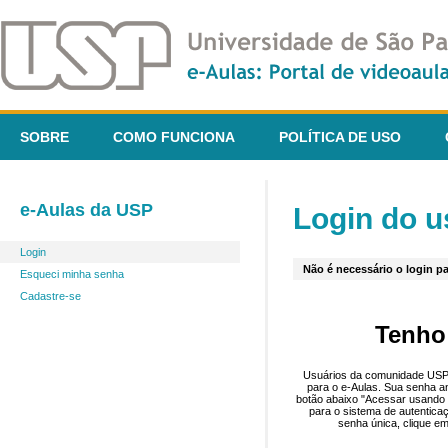
SOBRE
COMO FUNCIONA
POLÍTICA DE USO
e-Aulas da USP
Login do u
Login
Não é necessário o login pa
Esqueci minha senha
Cadastre-se
Tenho
Usuários da comunidade USP 
para o e-Aulas. Sua senha an
botão abaixo "Acessar usando 
para o sistema de autentica
senha única, clique em