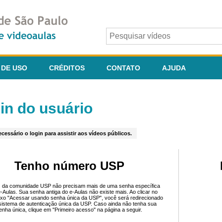
 DE USO
CRÉDITOS
CONTATO
AJUDA
in do usuário
cessário o login para assistir aos vídeos públicos.
Tenho número USP
 da comunidade USP não precisam mais de uma senha específica
e-Aulas. Sua senha antiga do e-Aulas não existe mais. Ao clicar no
ixo "Acessar usando senha única da USP", você será redirecionado
sistema de autenticação única da USP. Caso ainda não tenha sua
enha única, clique em "Primeiro acesso" na página a seguir.