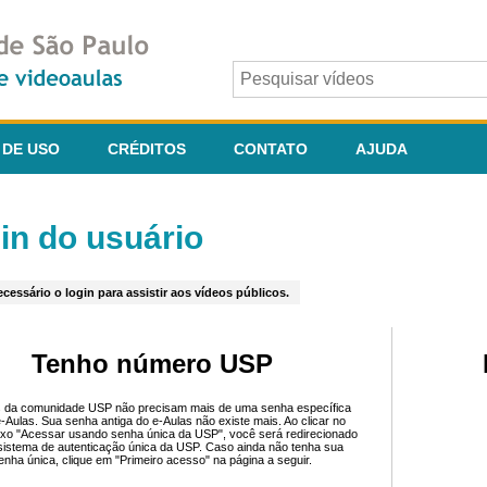
 DE USO
CRÉDITOS
CONTATO
AJUDA
in do usuário
cessário o login para assistir aos vídeos públicos.
Tenho número USP
 da comunidade USP não precisam mais de uma senha específica
e-Aulas. Sua senha antiga do e-Aulas não existe mais. Ao clicar no
ixo "Acessar usando senha única da USP", você será redirecionado
sistema de autenticação única da USP. Caso ainda não tenha sua
enha única, clique em "Primeiro acesso" na página a seguir.