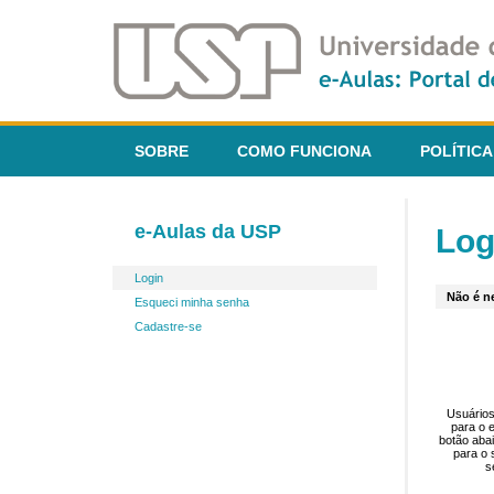
SOBRE
COMO FUNCIONA
POLÍTICA
e-Aulas da USP
Log
Login
Não é ne
Esqueci minha senha
Cadastre-se
Usuários
para o 
botão aba
para o 
s