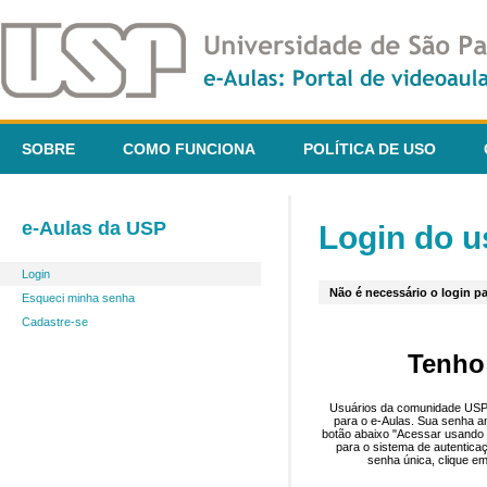
SOBRE
COMO FUNCIONA
POLÍTICA DE USO
e-Aulas da USP
Login do u
Login
Não é necessário o login pa
Esqueci minha senha
Cadastre-se
Tenho
Usuários da comunidade USP 
para o e-Aulas. Sua senha an
botão abaixo "Acessar usando 
para o sistema de autentica
senha única, clique em