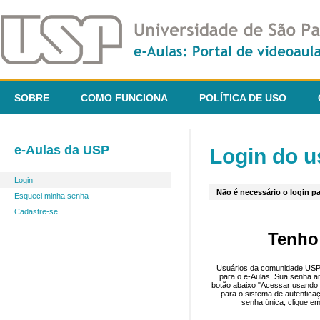
SOBRE
COMO FUNCIONA
POLÍTICA DE USO
e-Aulas da USP
Login do u
Login
Não é necessário o login pa
Esqueci minha senha
Cadastre-se
Tenho
Usuários da comunidade USP 
para o e-Aulas. Sua senha an
botão abaixo "Acessar usando 
para o sistema de autentica
senha única, clique em