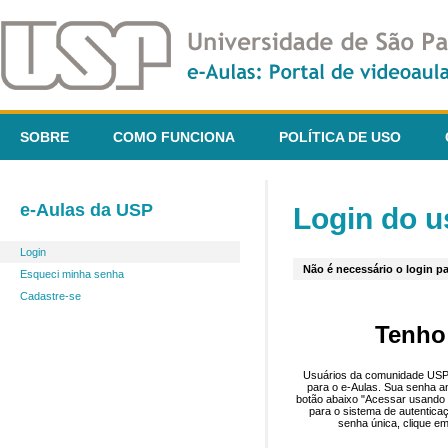
SOBRE
COMO FUNCIONA
POLÍTICA DE USO
e-Aulas da USP
Login do u
Login
Não é necessário o login pa
Esqueci minha senha
Cadastre-se
Tenho
Usuários da comunidade USP 
para o e-Aulas. Sua senha an
botão abaixo "Acessar usando 
para o sistema de autentica
senha única, clique em