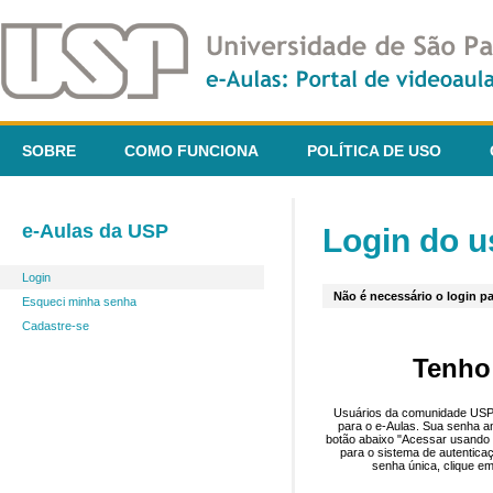
SOBRE
COMO FUNCIONA
POLÍTICA DE USO
e-Aulas da USP
Login do u
Login
Não é necessário o login pa
Esqueci minha senha
Cadastre-se
Tenho
Usuários da comunidade USP 
para o e-Aulas. Sua senha an
botão abaixo "Acessar usando 
para o sistema de autentica
senha única, clique em