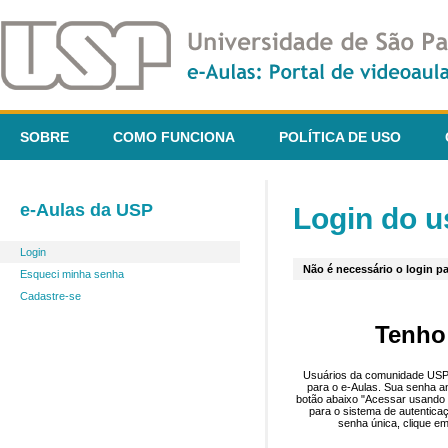
SOBRE
COMO FUNCIONA
POLÍTICA DE USO
e-Aulas da USP
Login do u
Login
Não é necessário o login pa
Esqueci minha senha
Cadastre-se
Tenho
Usuários da comunidade USP 
para o e-Aulas. Sua senha an
botão abaixo "Acessar usando 
para o sistema de autentica
senha única, clique em