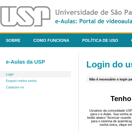
SOBRE
COMO FUNCIONA
POLÍTICA DE USO
e-Aulas da USP
Login do u
Login
Não é necessário o login pa
Esqueci minha senha
Cadastre-se
Tenho
Usuários da comunidade USP 
para o e-Aulas. Sua senha an
botão abaixo "Acessar usando 
para o sistema de autentica
senha única, clique em