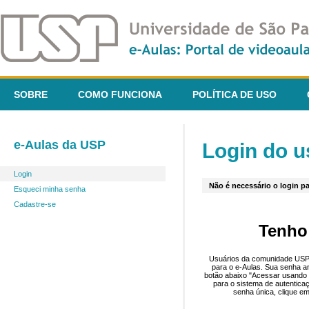
SOBRE
COMO FUNCIONA
POLÍTICA DE USO
e-Aulas da USP
Login do u
Login
Não é necessário o login pa
Esqueci minha senha
Cadastre-se
Tenho
Usuários da comunidade USP 
para o e-Aulas. Sua senha an
botão abaixo "Acessar usando 
para o sistema de autentica
senha única, clique em