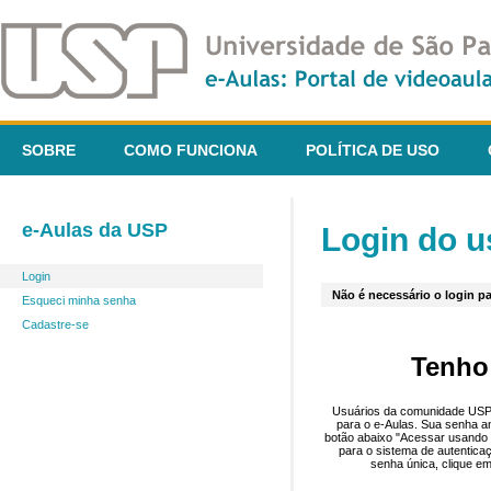
SOBRE
COMO FUNCIONA
POLÍTICA DE USO
e-Aulas da USP
Login do u
Login
Não é necessário o login pa
Esqueci minha senha
Cadastre-se
Tenho
Usuários da comunidade USP 
para o e-Aulas. Sua senha an
botão abaixo "Acessar usando 
para o sistema de autentica
senha única, clique em