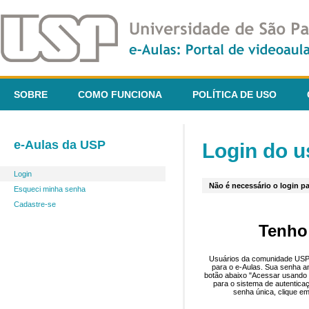
SOBRE
COMO FUNCIONA
POLÍTICA DE USO
e-Aulas da USP
Login do u
Login
Não é necessário o login pa
Esqueci minha senha
Cadastre-se
Tenho
Usuários da comunidade USP 
para o e-Aulas. Sua senha an
botão abaixo "Acessar usando 
para o sistema de autentica
senha única, clique em