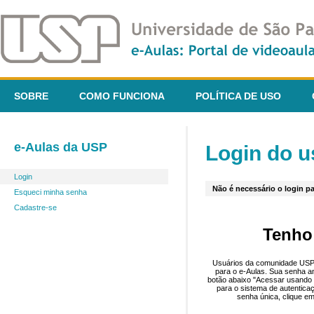
SOBRE
COMO FUNCIONA
POLÍTICA DE USO
e-Aulas da USP
Login do u
Login
Não é necessário o login pa
Esqueci minha senha
Cadastre-se
Tenho
Usuários da comunidade USP 
para o e-Aulas. Sua senha an
botão abaixo "Acessar usando 
para o sistema de autentica
senha única, clique em