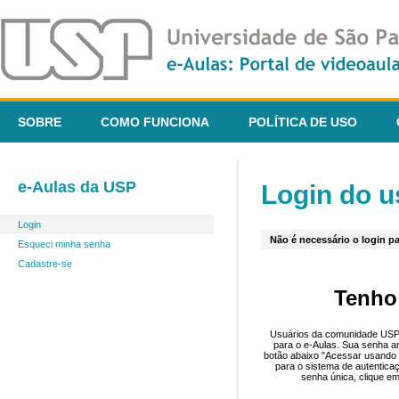
SOBRE
COMO FUNCIONA
POLÍTICA DE USO
e-Aulas da USP
Login do u
Login
Não é necessário o login pa
Esqueci minha senha
Cadastre-se
Tenho
Usuários da comunidade USP 
para o e-Aulas. Sua senha an
botão abaixo "Acessar usando 
para o sistema de autentica
senha única, clique em