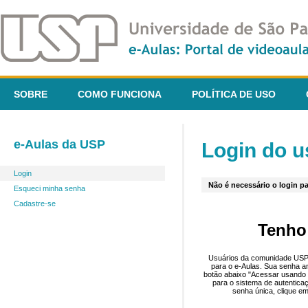
SOBRE
COMO FUNCIONA
POLÍTICA DE USO
e-Aulas da USP
Login do u
Login
Não é necessário o login pa
Esqueci minha senha
Cadastre-se
Tenho
Usuários da comunidade USP 
para o e-Aulas. Sua senha an
botão abaixo "Acessar usando 
para o sistema de autentica
senha única, clique em