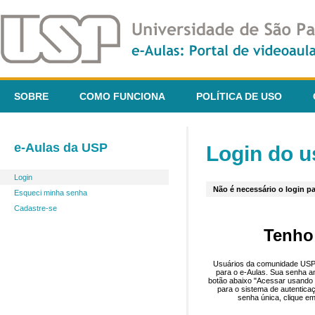
SOBRE
COMO FUNCIONA
POLÍTICA DE USO
e-Aulas da USP
Login do u
Login
Não é necessário o login pa
Esqueci minha senha
Cadastre-se
Tenho
Usuários da comunidade USP 
para o e-Aulas. Sua senha an
botão abaixo "Acessar usando 
para o sistema de autentica
senha única, clique em