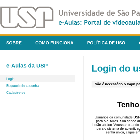
SOBRE
COMO FUNCIONA
POLÍTICA DE USO
e-Aulas da USP
Login do u
Login
Não é necessário o login pa
Esqueci minha senha
Cadastre-se
Tenho
Usuários da comunidade USP 
para o e-Aulas. Sua senha an
botão abaixo "Acessar usando 
para o sistema de autentica
senha única, clique em