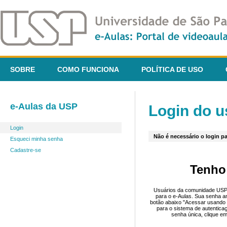
SOBRE
COMO FUNCIONA
POLÍTICA DE USO
e-Aulas da USP
Login do u
Login
Não é necessário o login pa
Esqueci minha senha
Cadastre-se
Tenho
Usuários da comunidade USP 
para o e-Aulas. Sua senha an
botão abaixo "Acessar usando 
para o sistema de autentica
senha única, clique em