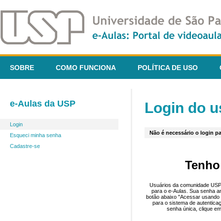
SOBRE
COMO FUNCIONA
POLÍTICA DE USO
e-Aulas da USP
Login do u
Login
Não é necessário o login pa
Esqueci minha senha
Cadastre-se
Tenho
Usuários da comunidade USP 
para o e-Aulas. Sua senha an
botão abaixo "Acessar usando 
para o sistema de autentica
senha única, clique em