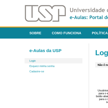
SOBRE
COMO FUNCIONA
POLÍTICA
e-Aulas da USP
Log
Login
Não é ne
Esqueci minha senha
Cadastre-se
Usuários
para o 
botão aba
para o 
s