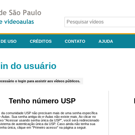
 DE USO
CRÉDITOS
CONTATO
AJUDA
in do usuário
cessário o login para assistir aos vídeos públicos.
Tenho número USP
 da comunidade USP não precisam mais de uma senha específica
e-Aulas. Sua senha antiga do e-Aulas não existe mais. Ao clicar no
ixo "Acessar usando senha única da USP", você será redirecionado
sistema de autenticação única da USP. Caso ainda não tenha sua
enha única, clique em "Primeiro acesso" na página a seguir.