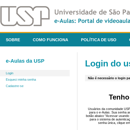
SOBRE
COMO FUNCIONA
POLÍTICA DE USO
e-Aulas da USP
Login do u
Login
Não é necessário o login pa
Esqueci minha senha
Cadastre-se
Tenho
Usuários da comunidade USP 
para o e-Aulas. Sua senha an
botão abaixo "Acessar usando 
para o sistema de autentica
senha única, clique em