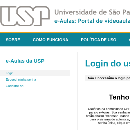
SOBRE
COMO FUNCIONA
POLÍTICA DE USO
e-Aulas da USP
Login do u
Login
Não é necessário o login pa
Esqueci minha senha
Cadastre-se
Tenho
Usuários da comunidade USP 
para o e-Aulas. Sua senha an
botão abaixo "Acessar usando 
para o sistema de autentica
senha única, clique em