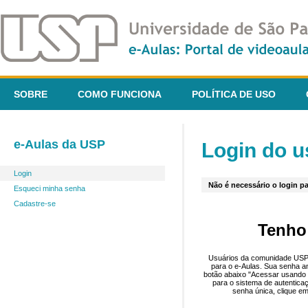
SOBRE
COMO FUNCIONA
POLÍTICA DE USO
e-Aulas da USP
Login do u
Login
Não é necessário o login pa
Esqueci minha senha
Cadastre-se
Tenho
Usuários da comunidade USP 
para o e-Aulas. Sua senha an
botão abaixo "Acessar usando 
para o sistema de autentica
senha única, clique em