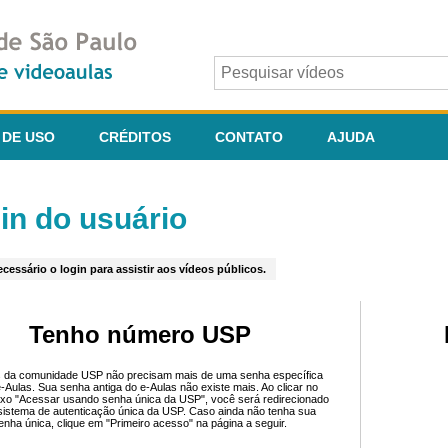
 DE USO
CRÉDITOS
CONTATO
AJUDA
in do usuário
cessário o login para assistir aos vídeos públicos.
Tenho número USP
 da comunidade USP não precisam mais de uma senha específica
e-Aulas. Sua senha antiga do e-Aulas não existe mais. Ao clicar no
ixo "Acessar usando senha única da USP", você será redirecionado
sistema de autenticação única da USP. Caso ainda não tenha sua
enha única, clique em "Primeiro acesso" na página a seguir.