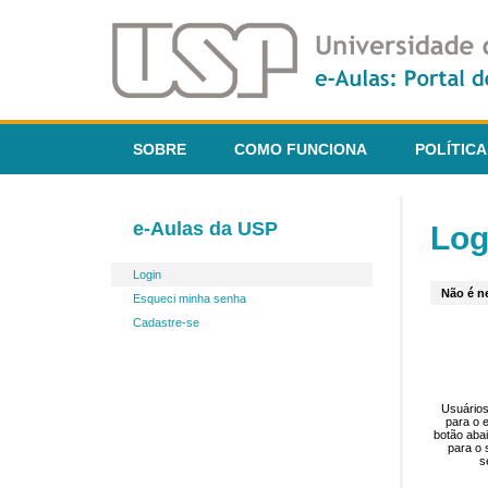
SOBRE
COMO FUNCIONA
POLÍTICA
e-Aulas da USP
Log
Login
Não é ne
Esqueci minha senha
Cadastre-se
Usuários
para o 
botão aba
para o 
s