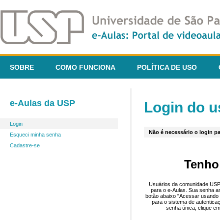
SOBRE
COMO FUNCIONA
POLÍTICA DE USO
e-Aulas da USP
Login do u
Login
Não é necessário o login pa
Esqueci minha senha
Cadastre-se
Tenho
Usuários da comunidade USP 
para o e-Aulas. Sua senha an
botão abaixo "Acessar usando 
para o sistema de autentica
senha única, clique em