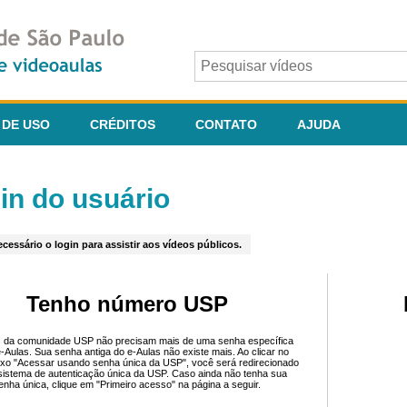
 DE USO
CRÉDITOS
CONTATO
AJUDA
in do usuário
cessário o login para assistir aos vídeos públicos.
Tenho número USP
 da comunidade USP não precisam mais de uma senha específica
e-Aulas. Sua senha antiga do e-Aulas não existe mais. Ao clicar no
ixo "Acessar usando senha única da USP", você será redirecionado
sistema de autenticação única da USP. Caso ainda não tenha sua
enha única, clique em "Primeiro acesso" na página a seguir.