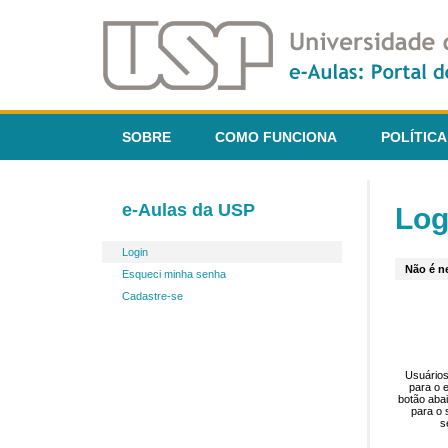
SOBRE
COMO FUNCIONA
POLÍTICA
e-Aulas da USP
Log
Login
Não é ne
Esqueci minha senha
Cadastre-se
Usuários
para o 
botão aba
para o 
s