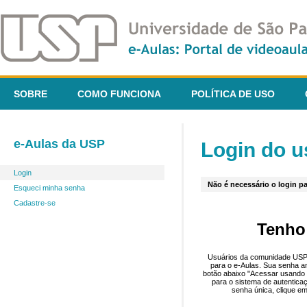
SOBRE
COMO FUNCIONA
POLÍTICA DE USO
e-Aulas da USP
Login do u
Login
Não é necessário o login pa
Esqueci minha senha
Cadastre-se
Tenho
Usuários da comunidade USP 
para o e-Aulas. Sua senha an
botão abaixo "Acessar usando 
para o sistema de autentica
senha única, clique em