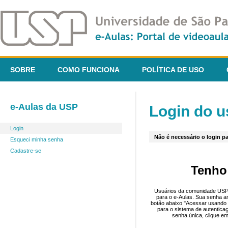
SOBRE
COMO FUNCIONA
POLÍTICA DE USO
e-Aulas da USP
Login do u
Login
Não é necessário o login pa
Esqueci minha senha
Cadastre-se
Tenho
Usuários da comunidade USP 
para o e-Aulas. Sua senha an
botão abaixo "Acessar usando 
para o sistema de autentica
senha única, clique em