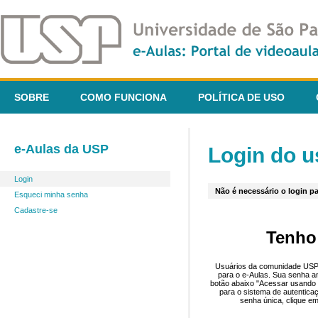
SOBRE
COMO FUNCIONA
POLÍTICA DE USO
e-Aulas da USP
Login do u
Login
Não é necessário o login pa
Esqueci minha senha
Cadastre-se
Tenho
Usuários da comunidade USP 
para o e-Aulas. Sua senha an
botão abaixo "Acessar usando 
para o sistema de autentica
senha única, clique em