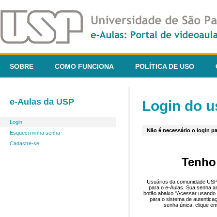
SOBRE
COMO FUNCIONA
POLÍTICA DE USO
e-Aulas da USP
Login do u
Login
Não é necessário o login pa
Esqueci minha senha
Cadastre-se
Tenho
Usuários da comunidade USP 
para o e-Aulas. Sua senha an
botão abaixo "Acessar usando 
para o sistema de autentica
senha única, clique em