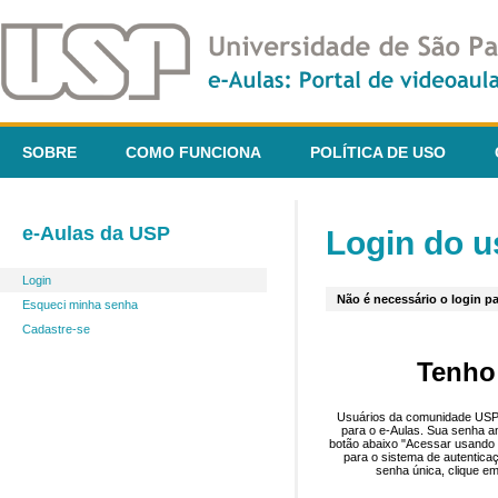
SOBRE
COMO FUNCIONA
POLÍTICA DE USO
e-Aulas da USP
Login do u
Login
Não é necessário o login pa
Esqueci minha senha
Cadastre-se
Tenho
Usuários da comunidade USP 
para o e-Aulas. Sua senha an
botão abaixo "Acessar usando 
para o sistema de autentica
senha única, clique em