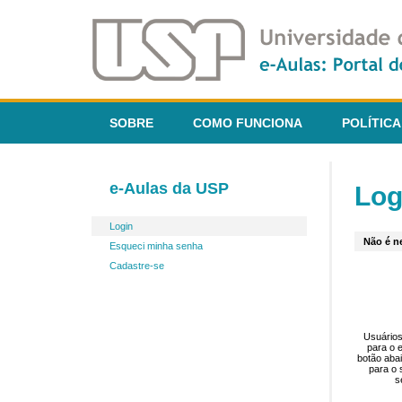
SOBRE
COMO FUNCIONA
POLÍTICA
e-Aulas da USP
Log
Login
Não é ne
Esqueci minha senha
Cadastre-se
Usuários
para o 
botão aba
para o 
s