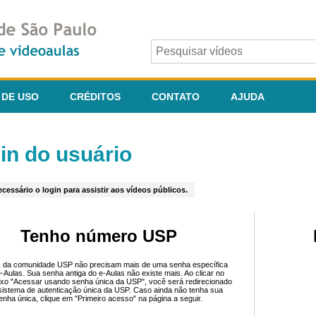
 DE USO
CRÉDITOS
CONTATO
AJUDA
in do usuário
cessário o login para assistir aos vídeos públicos.
Tenho número USP
 da comunidade USP não precisam mais de uma senha específica
e-Aulas. Sua senha antiga do e-Aulas não existe mais. Ao clicar no
ixo "Acessar usando senha única da USP", você será redirecionado
sistema de autenticação única da USP. Caso ainda não tenha sua
enha única, clique em "Primeiro acesso" na página a seguir.