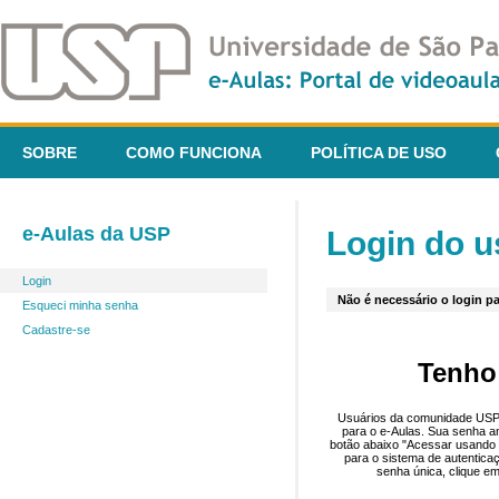
SOBRE
COMO FUNCIONA
POLÍTICA DE USO
e-Aulas da USP
Login do u
Login
Não é necessário o login pa
Esqueci minha senha
Cadastre-se
Tenho
Usuários da comunidade USP 
para o e-Aulas. Sua senha an
botão abaixo "Acessar usando 
para o sistema de autentica
senha única, clique em