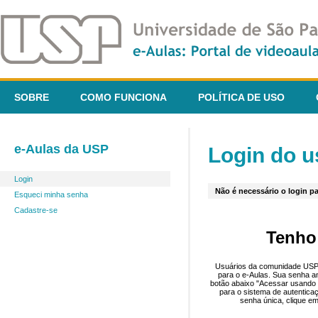
SOBRE
COMO FUNCIONA
POLÍTICA DE USO
e-Aulas da USP
Login do u
Login
Não é necessário o login pa
Esqueci minha senha
Cadastre-se
Tenho
Usuários da comunidade USP 
para o e-Aulas. Sua senha an
botão abaixo "Acessar usando 
para o sistema de autentica
senha única, clique em