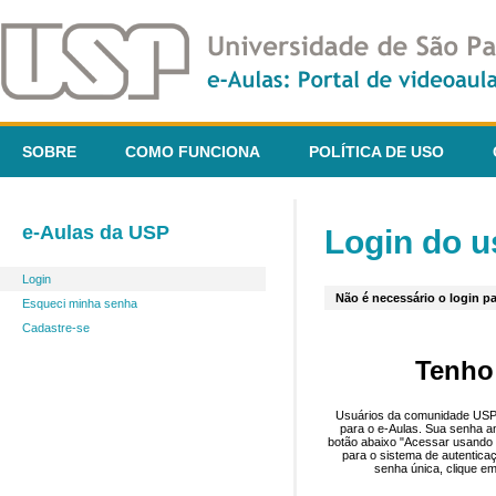
SOBRE
COMO FUNCIONA
POLÍTICA DE USO
e-Aulas da USP
Login do u
Login
Não é necessário o login pa
Esqueci minha senha
Cadastre-se
Tenho
Usuários da comunidade USP 
para o e-Aulas. Sua senha an
botão abaixo "Acessar usando 
para o sistema de autentica
senha única, clique em