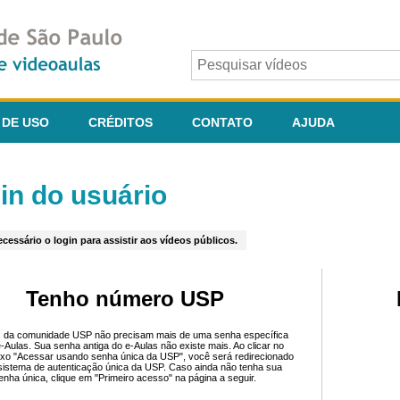
 DE USO
CRÉDITOS
CONTATO
AJUDA
in do usuário
cessário o login para assistir aos vídeos públicos.
Tenho número USP
 da comunidade USP não precisam mais de uma senha específica
e-Aulas. Sua senha antiga do e-Aulas não existe mais. Ao clicar no
ixo "Acessar usando senha única da USP", você será redirecionado
sistema de autenticação única da USP. Caso ainda não tenha sua
enha única, clique em "Primeiro acesso" na página a seguir.