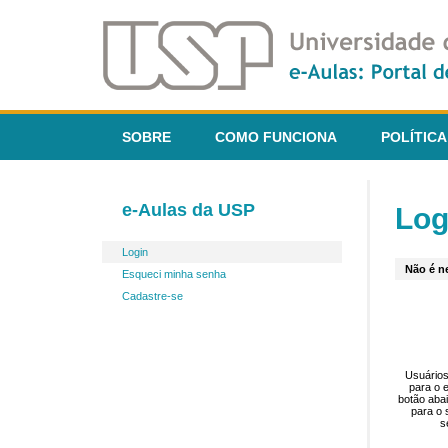
SOBRE
COMO FUNCIONA
POLÍTICA
e-Aulas da USP
Log
Login
Não é ne
Esqueci minha senha
Cadastre-se
Usuários
para o 
botão aba
para o 
s