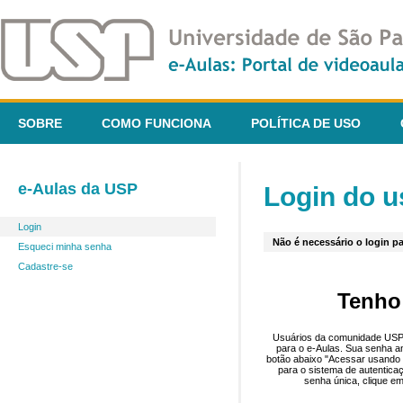
SOBRE
COMO FUNCIONA
POLÍTICA DE USO
e-Aulas da USP
Login do u
Login
Não é necessário o login pa
Esqueci minha senha
Cadastre-se
Tenho
Usuários da comunidade USP 
para o e-Aulas. Sua senha an
botão abaixo "Acessar usando 
para o sistema de autentica
senha única, clique em