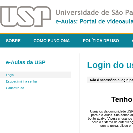
SOBRE
COMO FUNCIONA
POLÍTICA DE USO
e-Aulas da USP
Login do u
Login
Não é necessário o login pa
Esqueci minha senha
Cadastre-se
Tenho
Usuários da comunidade USP 
para o e-Aulas. Sua senha an
botão abaixo "Acessar usando 
para o sistema de autentica
senha única, clique em