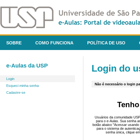
SOBRE
COMO FUNCIONA
POLÍTICA DE USO
e-Aulas da USP
Login do u
Login
Não é necessário o login pa
Esqueci minha senha
Cadastre-se
Tenho
Usuários da comunidade USP 
para o e-Aulas. Sua senha an
botão abaixo "Acessar usando 
para o sistema de autentica
senha única, clique em