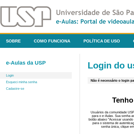
SOBRE
COMO FUNCIONA
POLÍTICA DE USO
e-Aulas da USP
Login do u
Login
Não é necessário o login pa
Esqueci minha senha
Cadastre-se
Tenho
Usuários da comunidade USP 
para o e-Aulas. Sua senha an
botão abaixo "Acessar usando 
para o sistema de autentica
senha única, clique em