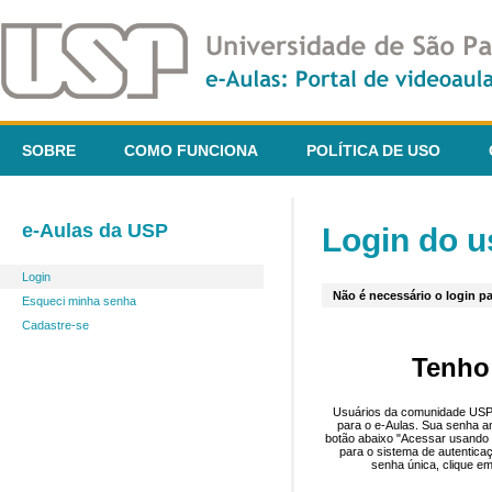
SOBRE
COMO FUNCIONA
POLÍTICA DE USO
e-Aulas da USP
Login do u
Login
Não é necessário o login pa
Esqueci minha senha
Cadastre-se
Tenho
Usuários da comunidade USP 
para o e-Aulas. Sua senha an
botão abaixo "Acessar usando 
para o sistema de autentica
senha única, clique em