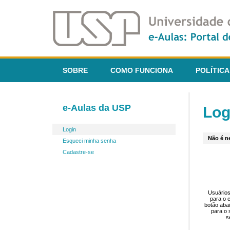
SOBRE
COMO FUNCIONA
POLÍTICA
e-Aulas da USP
Log
Login
Não é ne
Esqueci minha senha
Cadastre-se
Usuários
para o 
botão aba
para o 
s