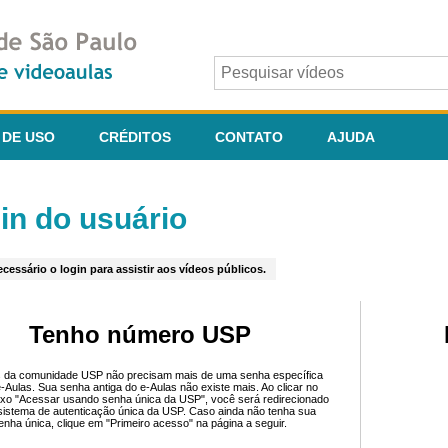
 DE USO
CRÉDITOS
CONTATO
AJUDA
in do usuário
cessário o login para assistir aos vídeos públicos.
Tenho número USP
 da comunidade USP não precisam mais de uma senha específica
e-Aulas. Sua senha antiga do e-Aulas não existe mais. Ao clicar no
ixo "Acessar usando senha única da USP", você será redirecionado
sistema de autenticação única da USP. Caso ainda não tenha sua
enha única, clique em "Primeiro acesso" na página a seguir.